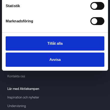
Statistik
Marknadsföring
Aktiekampen
Om
Aktiekampen
Integritetspolicy
Tillåt alla
About cookies
Villkor
Avvisa
GDPR
Kontakta oss
Lär med
Aktiekampen
Inspiration och nyheter
Undervisning