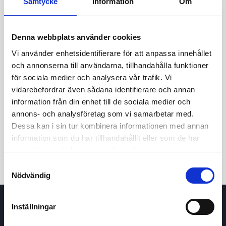
Samtycke
Information
Om
Denna webbplats använder cookies
Vi använder enhetsidentifierare för att anpassa innehållet
och annonserna till användarna, tillhandahålla funktioner
för sociala medier och analysera vår trafik. Vi
vidarebefordrar även sådana identifierare och annan
24t
7d
1m
3m
1å
5å
information från din enhet till de sociala medier och
annons- och analysföretag som vi samarbetar med.
Dessa kan i sin tur kombinera informationen med annan
Köp / Sälj
information som du har tillhandahållit eller som de har
samlat in när du har använt deras tjänster.
Samtyckesval
Nödvändig
Inställningar