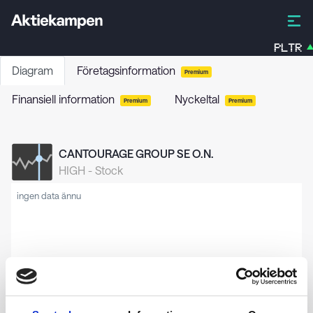
PLTR
Diagram
Företagsinformation
Premium
Finansiell information
Nyckeltal
Premium
Premium
CANTOURAGE GROUP SE O.N.
HIGH
-
Stock
ingen data ännu