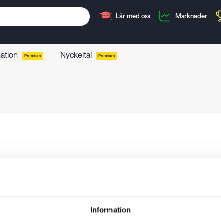
Lär med oss
Marknader
mation
Nyckeltal
Premium
Premium
Information