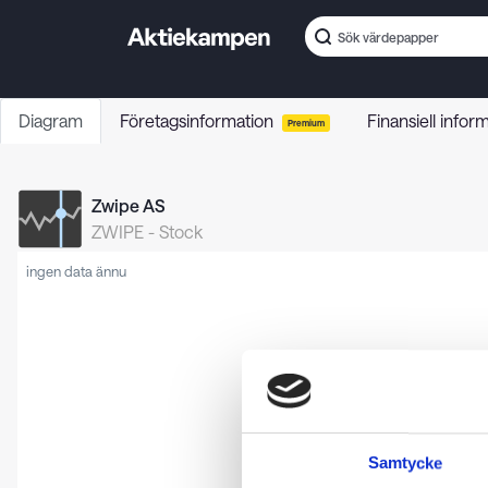
Diagram
Företagsinformation
Finansiell infor
Premium
Zwipe AS
ZWIPE
-
Stock
ingen data ännu
Samtycke