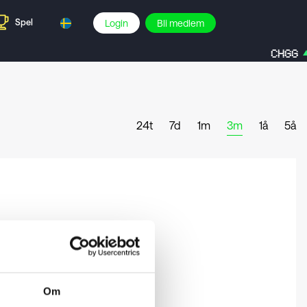
Spel
Login
Bli medlem
CHGG
24t
7d
1m
3m
1å
5å
Om