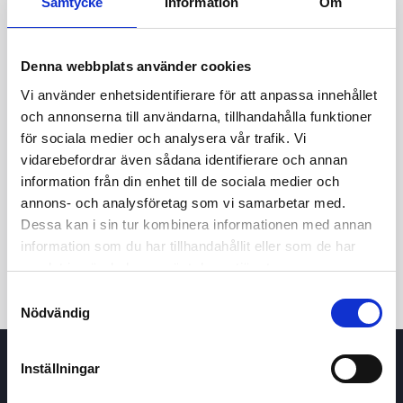
Samtycke
Information
Om
Denna webbplats använder cookies
Vi använder enhetsidentifierare för att anpassa innehållet
och annonserna till användarna, tillhandahålla funktioner
för sociala medier och analysera vår trafik. Vi
vidarebefordrar även sådana identifierare och annan
24t
7d
1m
3m
1å
5å
information från din enhet till de sociala medier och
annons- och analysföretag som vi samarbetar med.
Dessa kan i sin tur kombinera informationen med annan
Köp / Sälj
information som du har tillhandahållit eller som de har
samlat in när du har använt deras tjänster.
Samtyckesval
Nödvändig
Inställningar