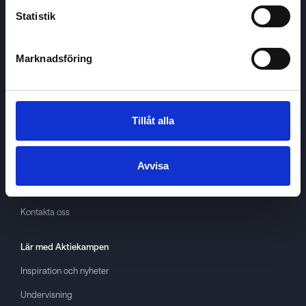
Statistik
Marknadsföring
Aktiekampen
Om
Aktiekampen
Integritetspolicy
Tillåt alla
About cookies
Villkor
Avvisa
GDPR
Kontakta oss
Lär med
Aktiekampen
Inspiration och nyheter
Undervisning