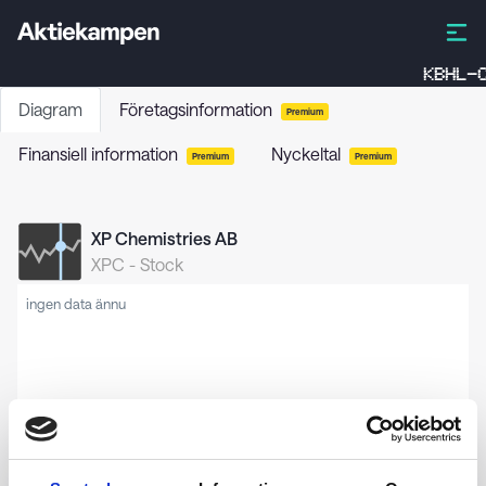
KBHL-C
Diagram
Företagsinformation
Premium
Finansiell information
Nyckeltal
Premium
Premium
XP Chemistries AB
XPC
-
Stock
ingen data ännu