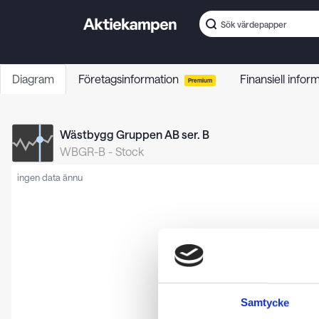
Diagram
Företagsinformation
Finansiell infor
Premium
Wästbygg Gruppen AB ser. B
WBGR-B
-
Stock
ingen data ännu
Samtycke