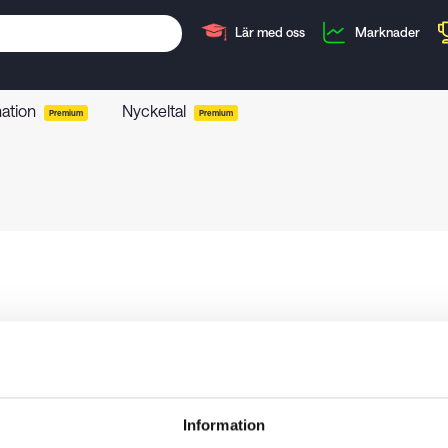
Lär med oss
Marknader
mation
Nyckeltal
Premium
Premium
Information