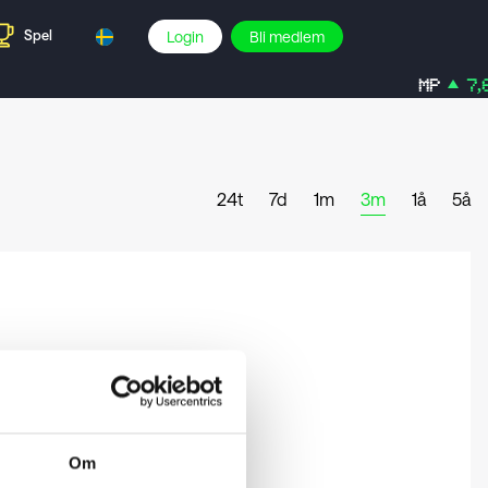
Spel
Login
Bli medlem
MP
7,61
24t
7d
1m
3m
1å
5å
Om