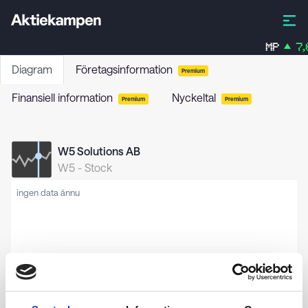
MP
7,6
Diagram
Företagsinformation
Premium
Finansiell information
Nyckeltal
Premium
Premium
W5 Solutions AB
W5
-
Stock
ingen data ännu