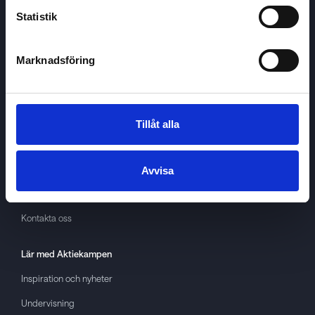
Statistik
Marknadsföring
Aktiekampen
Om
Aktiekampen
Integritetspolicy
Tillåt alla
About cookies
Villkor
Avvisa
GDPR
Kontakta oss
Lär med
Aktiekampen
Inspiration och nyheter
Undervisning