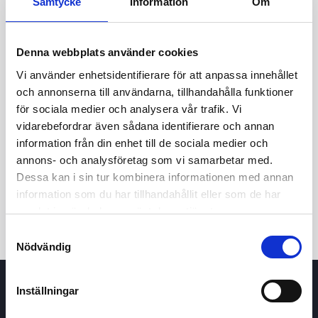
Samtycke
Information
Om
Denna webbplats använder cookies
Vi använder enhetsidentifierare för att anpassa innehållet
och annonserna till användarna, tillhandahålla funktioner
för sociala medier och analysera vår trafik. Vi
vidarebefordrar även sådana identifierare och annan
24t
7d
1m
3m
1å
5å
information från din enhet till de sociala medier och
annons- och analysföretag som vi samarbetar med.
Dessa kan i sin tur kombinera informationen med annan
Köp / Sälj
information som du har tillhandahållit eller som de har
samlat in när du har använt deras tjänster.
Samtyckesval
Nödvändig
Inställningar