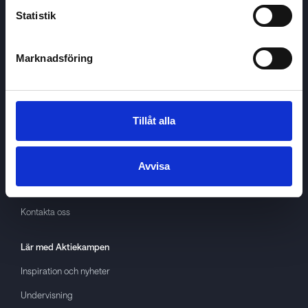
Statistik
Marknadsföring
Aktiekampen
Om
Aktiekampen
Integritetspolicy
Tillåt alla
About cookies
Villkor
Avvisa
GDPR
Kontakta oss
Lär med
Aktiekampen
Inspiration och nyheter
Undervisning