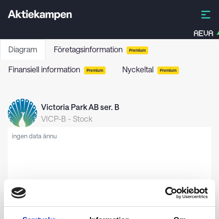
AEVA
Diagram
Företagsinformation
Premium
Finansiell information
Nyckeltal
Premium
Premium
Victoria Park AB ser. B
VICP-B
-
Stock
ingen data ännu