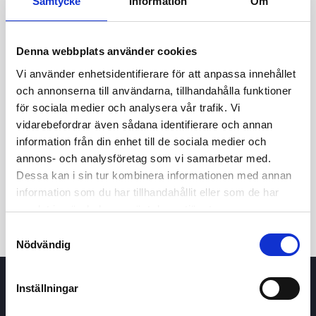
Samtycke
Information
Om
Denna webbplats använder cookies
Vi använder enhetsidentifierare för att anpassa innehållet
och annonserna till användarna, tillhandahålla funktioner
för sociala medier och analysera vår trafik. Vi
vidarebefordrar även sådana identifierare och annan
24t
7d
1m
3m
1å
5å
information från din enhet till de sociala medier och
annons- och analysföretag som vi samarbetar med.
Dessa kan i sin tur kombinera informationen med annan
Köp / Sälj
information som du har tillhandahållit eller som de har
samlat in när du har använt deras tjänster.
Samtyckesval
Nödvändig
Inställningar