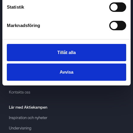
Statistik
Marknadsföring
Aktiekampen
Om
Aktiekampen
Integritetspolicy
Tillåt alla
About cookies
Villkor
Avvisa
GDPR
Kontakta oss
Lär med
Aktiekampen
Inspiration och nyheter
Undervisning