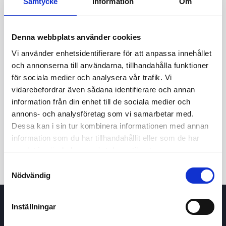
Samtycke
Information
Om
Denna webbplats använder cookies
Vi använder enhetsidentifierare för att anpassa innehållet
och annonserna till användarna, tillhandahålla funktioner
för sociala medier och analysera vår trafik. Vi
vidarebefordrar även sådana identifierare och annan
24t
7d
1m
3m
1å
5å
information från din enhet till de sociala medier och
annons- och analysföretag som vi samarbetar med.
Dessa kan i sin tur kombinera informationen med annan
Köp / Sälj
information som du har tillhandahållit eller som de har
samlat in när du har använt deras tjänster.
Samtyckesval
Nödvändig
Inställningar