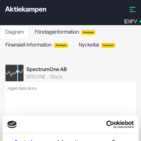
EXFY
Diagram
Företagsinformation
Premium
Finansiell information
Nyckeltal
Premium
Premium
SpectrumOne AB
SPEONE
-
Stock
ingen data ännu