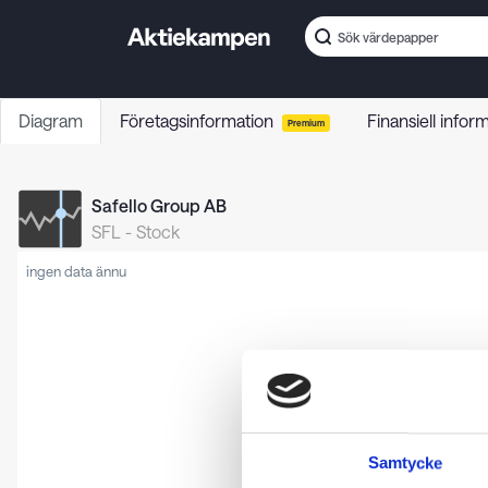
Diagram
Företagsinformation
Finansiell infor
Premium
Safello Group AB
SFL
-
Stock
ingen data ännu
Samtycke