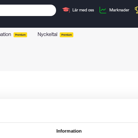
Lär med oss
Marknader
mation
Nyckeltal
Premium
Premium
Information