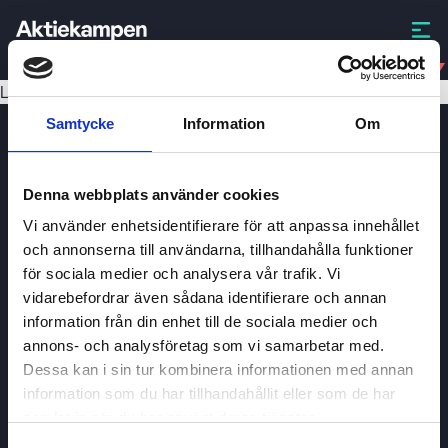
CHGG
Laddar data...
Samtycke
Information
Om
Denna webbplats använder cookies
Vi använder enhetsidentifierare för att anpassa innehållet
och annonserna till användarna, tillhandahålla funktioner
för sociala medier och analysera vår trafik. Vi
Aktiekampen
vidarebefordrar även sådana identifierare och annan
Om
Aktiekampen
information från din enhet till de sociala medier och
annons- och analysföretag som vi samarbetar med.
Integritetspolicy
Dessa kan i sin tur kombinera informationen med annan
About cookies
information som du har tillhandahållit eller som de har
samlat in när du har använt deras tjänster.
Villkor