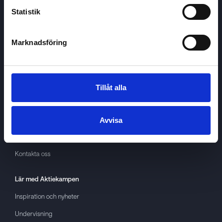
Statistik
Marknadsföring
Aktiekampen
Om
Aktiekampen
Integritetspolicy
Tillåt alla
About cookies
Villkor
Avvisa
GDPR
Kontakta oss
Lär med
Aktiekampen
Inspiration och nyheter
Undervisning