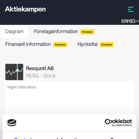
SANIO-
Diagram
Företagsinformation
Premium
Finansiell information
Nyckeltal
Premium
Premium
Resqunit AB
RESQ
-
Stock
ingen data ännu