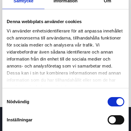
Samtycke
Information
Om
Denna webbplats använder cookies
Vi använder enhetsidentifierare för att anpassa innehållet
och annonserna till användarna, tillhandahålla funktioner
för sociala medier och analysera vår trafik. Vi
vidarebefordrar även sådana identifierare och annan
24t
7d
1m
3m
1å
5å
information från din enhet till de sociala medier och
annons- och analysföretag som vi samarbetar med.
Dessa kan i sin tur kombinera informationen med annan
Köp / Sälj
information som du har tillhandahållit eller som de har
samlat in när du har använt deras tjänster.
Samtyckesval
Nödvändig
Inställningar