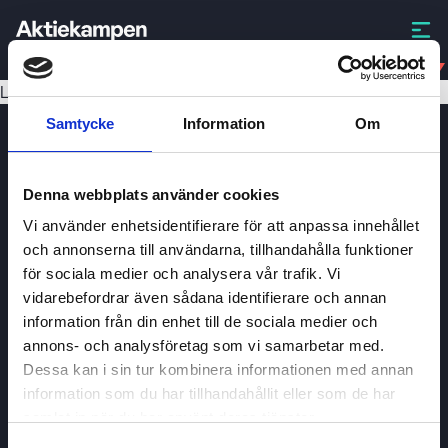
BIVI
Laddar data...
Samtycke
Information
Om
Denna webbplats använder cookies
Vi använder enhetsidentifierare för att anpassa innehållet
och annonserna till användarna, tillhandahålla funktioner
för sociala medier och analysera vår trafik. Vi
Aktiekampen
vidarebefordrar även sådana identifierare och annan
Om
Aktiekampen
information från din enhet till de sociala medier och
annons- och analysföretag som vi samarbetar med.
Integritetspolicy
Dessa kan i sin tur kombinera informationen med annan
About cookies
information som du har tillhandahållit eller som de har
samlat in när du har använt deras tjänster.
Villkor