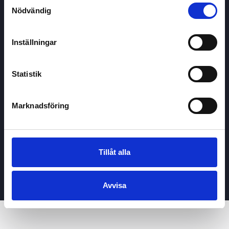
Samtyckesval
GDPR
Nödvändig
Kontakta oss
Inställningar
Lär med
Aktiekampen
Inspiration och nyheter
Statistik
Undervisning
Marknadsföring
Priser & paket
Undervisning
Stora spel (+100)
Tillåt alla
För företag
Privat / Enskilt köp
Avvisa