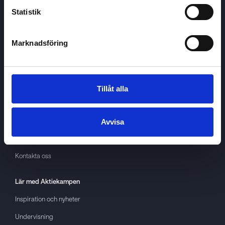
Statistik
Marknadsföring
Aktiekampen
Om
Aktiekampen
Integritetspolicy
Tillåt alla
About cookies
Villkor
Avvisa
GDPR
Kontakta oss
Lär med
Aktiekampen
Inspiration och nyheter
Undervisning