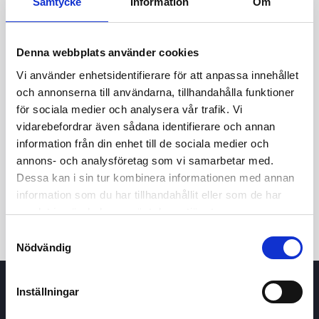
Samtycke
Information
Om
Denna webbplats använder cookies
Vi använder enhetsidentifierare för att anpassa innehållet
och annonserna till användarna, tillhandahålla funktioner
för sociala medier och analysera vår trafik. Vi
vidarebefordrar även sådana identifierare och annan
24t
7d
1m
3m
1å
5å
information från din enhet till de sociala medier och
annons- och analysföretag som vi samarbetar med.
Dessa kan i sin tur kombinera informationen med annan
Köp / Sälj
information som du har tillhandahållit eller som de har
samlat in när du har använt deras tjänster.
Samtyckesval
Nödvändig
Inställningar