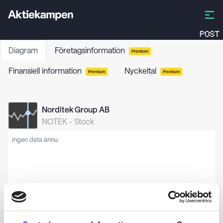
POST
Diagram
Företagsinformation
Premium
Finansiell information
Nyckeltal
Premium
Premium
Norditek Group AB
NOTEK
-
Stock
ingen data ännu