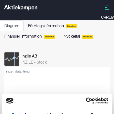
CARLB
Diagram
Företagsinformation
Premium
Finansiell information
Nyckeltal
Premium
Premium
Inzile AB
INZILE
-
Stock
ingen data ännu