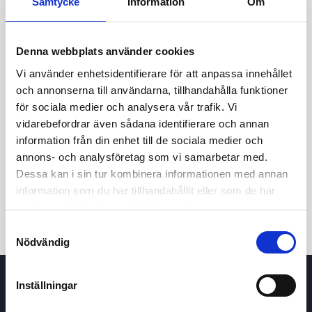
Samtycke
Information
Om
Denna webbplats använder cookies
Vi använder enhetsidentifierare för att anpassa innehållet
och annonserna till användarna, tillhandahålla funktioner
för sociala medier och analysera vår trafik. Vi
vidarebefordrar även sådana identifierare och annan
24t
7d
1m
3m
1å
5å
information från din enhet till de sociala medier och
annons- och analysföretag som vi samarbetar med.
Dessa kan i sin tur kombinera informationen med annan
Köp / Sälj
information som du har tillhandahållit eller som de har
samlat in när du har använt deras tjänster.
Samtyckesval
Nödvändig
Inställningar