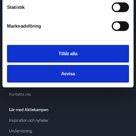
Statistik
Marknadsföring
Aktiekampen
Om
Aktiekampen
Integritetspolicy
Tillåt alla
About cookies
Villkor
Avvisa
GDPR
Kontakta oss
Lär med
Aktiekampen
Inspiration och nyheter
Undervisning