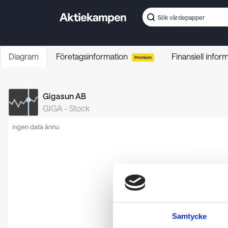
Diagram
Företagsinformation
Finansiell infor
Premium
Gigasun AB
GIGA
-
Stock
ingen data ännu
Samtycke