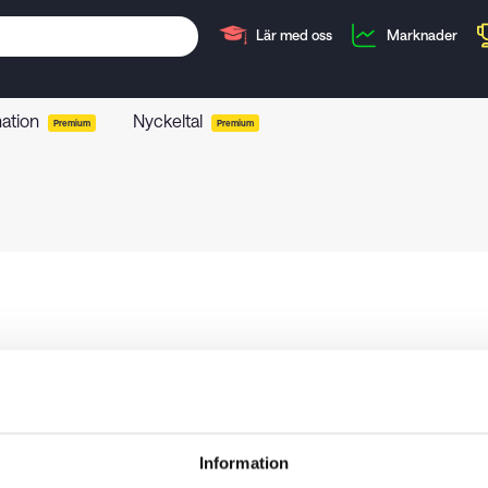
Lär med oss
Marknader
mation
Nyckeltal
Premium
Premium
Information