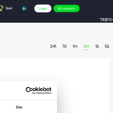
Spel
Login
Bli medlem
TRIFO-
24t
7d
1m
3m
1å
5å
Om