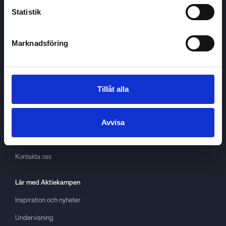
Statistik
Marknadsföring
Aktiekampen
Om
Aktiekampen
Integritetspolicy
Tillåt alla
About cookies
Villkor
Avvisa
GDPR
Kontakta oss
Lär med
Aktiekampen
Inspiration och nyheter
Undervisning