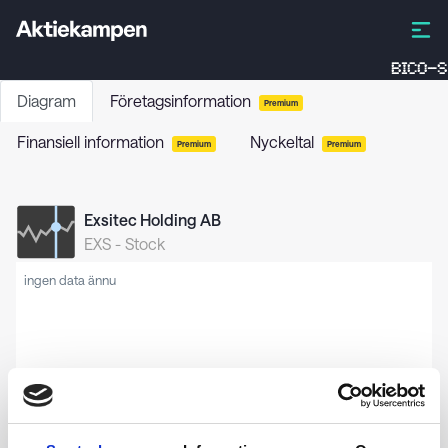
BICO-S
Diagram
Företagsinformation
Premium
Finansiell information
Nyckeltal
Premium
Premium
Exsitec Holding AB
EXS
-
Stock
ingen data ännu