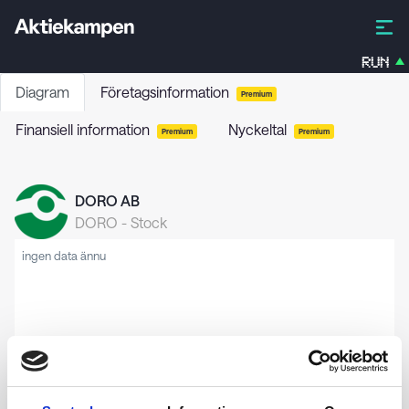
RUN
Diagram
Företagsinformation
Premium
Finansiell information
Nyckeltal
Premium
Premium
DORO AB
DORO
-
Stock
ingen data ännu