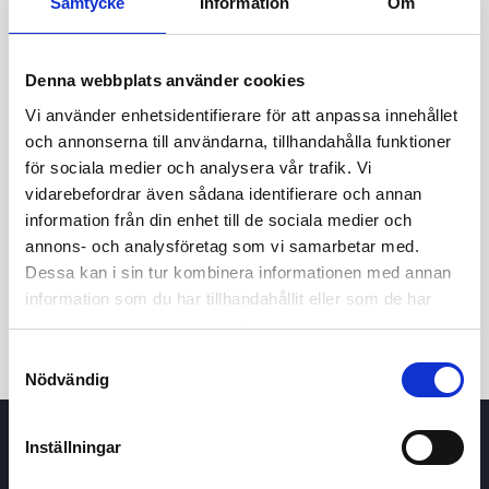
Samtycke
Information
Om
Denna webbplats använder cookies
Vi använder enhetsidentifierare för att anpassa innehållet
och annonserna till användarna, tillhandahålla funktioner
för sociala medier och analysera vår trafik. Vi
vidarebefordrar även sådana identifierare och annan
24t
7d
1m
3m
1å
5å
information från din enhet till de sociala medier och
annons- och analysföretag som vi samarbetar med.
Dessa kan i sin tur kombinera informationen med annan
Köp / Sälj
information som du har tillhandahållit eller som de har
samlat in när du har använt deras tjänster.
Samtyckesval
Nödvändig
Inställningar