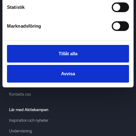
Statistik
Marknadsföring
Aktiekampen
Om
Aktiekampen
Integritetspolicy
Tillåt alla
About cookies
Villkor
Avvisa
GDPR
Kontakta oss
Lär med
Aktiekampen
Inspiration och nyheter
Undervisning