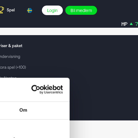
Spel
Login
Bli medlem
MP
7,
riser & paket
ndervisning
tora spel (+100)
ör företag
rivat / Enskilt köp
Om