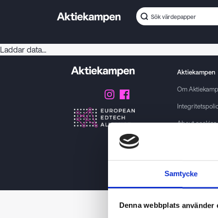
Laddar data...
Aktiekampen
Om
Aktiekam
Integritetspoli
About cookies
Villkor
GDPR
Samtycke
Kontakta oss
Denna webbplats använder 