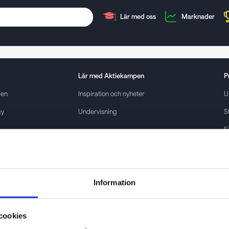
Lär med oss
Marknader
Lär med
Aktiekampen
P
pen
Inspiration och nyheter
U
cy
Undervisning
S
F
P
Information
cookies