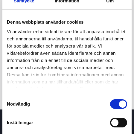
Samtycke
Information
Om
Denna webbplats använder cookies
Vi använder enhetsidentifierare för att anpassa innehållet
och annonserna till användarna, tillhandahålla funktioner
för sociala medier och analysera vår trafik. Vi
vidarebefordrar även sådana identifierare och annan
24t
7d
1m
3m
1å
5å
information från din enhet till de sociala medier och
annons- och analysföretag som vi samarbetar med.
Dessa kan i sin tur kombinera informationen med annan
Köp / Sälj
information som du har tillhandahållit eller som de har
samlat in när du har använt deras tjänster.
Samtyckesval
Nödvändig
Inställningar