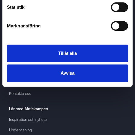
Statistik
Marknadsföring
Aktiekampen
Om
Aktiekampen
Integritetspolicy
Tillåt alla
About cookies
Villkor
Avvisa
GDPR
Kontakta oss
Lär med
Aktiekampen
Inspiration och nyheter
Undervisning