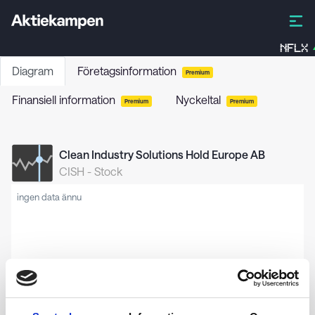
NFLX
Diagram
Företagsinformation
Premium
Finansiell information
Nyckeltal
Premium
Premium
Clean Industry Solutions Hold Europe AB
CISH
-
Stock
ingen data ännu