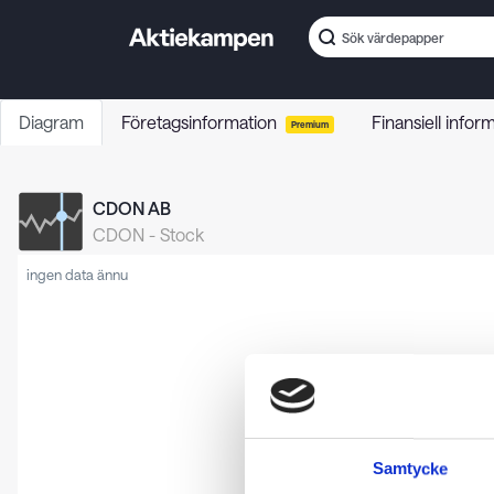
Diagram
Företagsinformation
Finansiell infor
Premium
CDON AB
CDON
-
Stock
ingen data ännu
Samtycke