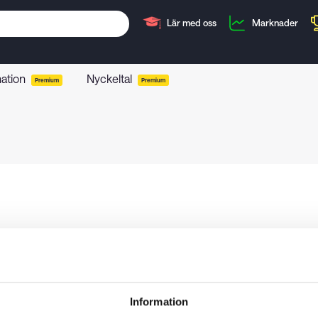
Lär med oss
Marknader
mation
Nyckeltal
Premium
Premium
Information