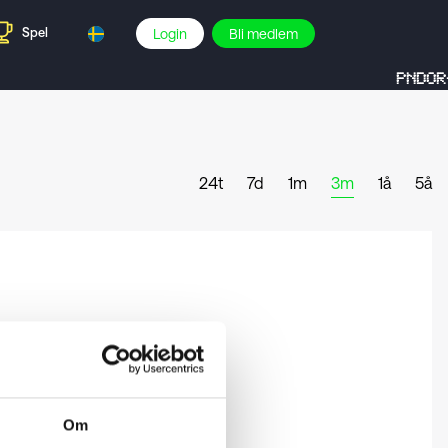
Spel
Login
Bli medlem
PNDOR-
24t
7d
1m
3m
1å
5å
Om