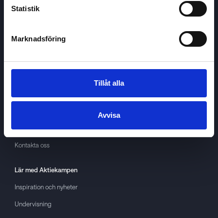
Statistik
Marknadsföring
Aktiekampen
Om
Aktiekampen
Integritetspolicy
Tillåt alla
About cookies
Villkor
Avvisa
GDPR
Kontakta oss
Lär med
Aktiekampen
Inspiration och nyheter
Undervisning