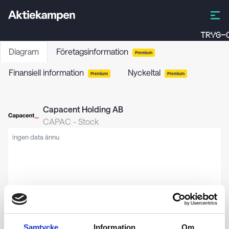
TRYG-C
Diagram
Företagsinformation
Premium
Finansiell information
Nyckeltal
Premium
Premium
Capacent Holding AB
CAPAC
-
Stock
ingen data ännu
Samtycke
Information
Om