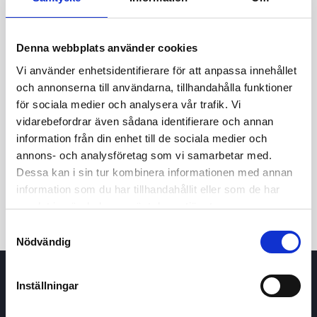
Denna webbplats använder cookies
Vi använder enhetsidentifierare för att anpassa innehållet
och annonserna till användarna, tillhandahålla funktioner
för sociala medier och analysera vår trafik. Vi
vidarebefordrar även sådana identifierare och annan
24t
7d
1m
3m
1å
5å
information från din enhet till de sociala medier och
annons- och analysföretag som vi samarbetar med.
Dessa kan i sin tur kombinera informationen med annan
Köp / Sälj
information som du har tillhandahållit eller som de har
samlat in när du har använt deras tjänster.
Samtyckesval
Nödvändig
Inställningar