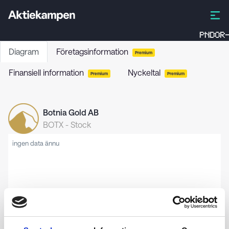
PNDOR-
Diagram
Företagsinformation
Premium
Finansiell information
Nyckeltal
Premium
Premium
Botnia Gold AB
BOTX
-
Stock
ingen data ännu