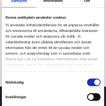
Samtycke
Information
Om
Denna webbplats använder cookies
Vi använder enhetsidentifierare för att anpassa innehållet
och annonserna till användarna, tillhandahålla funktioner
för sociala medier och analysera vår trafik. Vi
vidarebefordrar även sådana identifierare och annan
24t
7d
1m
3m
1å
5å
information från din enhet till de sociala medier och
annons- och analysföretag som vi samarbetar med.
Dessa kan i sin tur kombinera informationen med annan
Köp / Sälj
information som du har tillhandahållit eller som de har
samlat in när du har använt deras tjänster.
Samtyckesval
Nödvändig
Inställningar