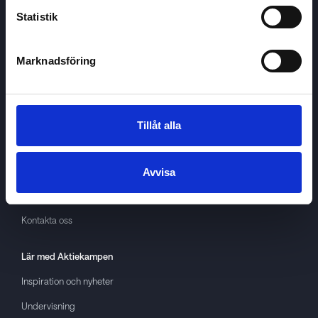
Statistik
Marknadsföring
Aktiekampen
Om
Aktiekampen
Integritetspolicy
Tillåt alla
About cookies
Villkor
Avvisa
GDPR
Kontakta oss
Lär med
Aktiekampen
Inspiration och nyheter
Undervisning