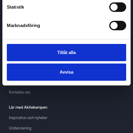
Statistik
Marknadsföring
Aktiekampen
Om
Aktiekampen
Integritetspolicy
Tillåt alla
About cookies
Villkor
Avvisa
GDPR
Kontakta oss
Lär med
Aktiekampen
Inspiration och nyheter
Undervisning