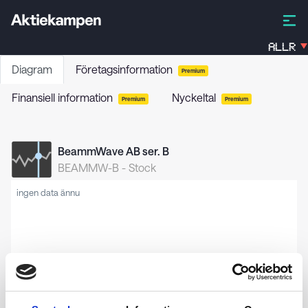
ALLR
Diagram
Företagsinformation
Premium
Finansiell information
Nyckeltal
Premium
Premium
BeammWave AB ser. B
BEAMMW-B
-
Stock
ingen data ännu