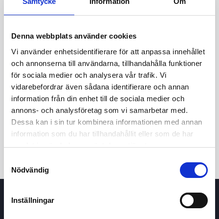
Samtycke
Information
Om
Denna webbplats använder cookies
Vi använder enhetsidentifierare för att anpassa innehållet
och annonserna till användarna, tillhandahålla funktioner
för sociala medier och analysera vår trafik. Vi
vidarebefordrar även sådana identifierare och annan
24t
7d
1m
3m
1å
5å
information från din enhet till de sociala medier och
annons- och analysföretag som vi samarbetar med.
Dessa kan i sin tur kombinera informationen med annan
Köp / Sälj
information som du har tillhandahållit eller som de har
samlat in när du har använt deras tjänster.
Samtyckesval
Nödvändig
Inställningar