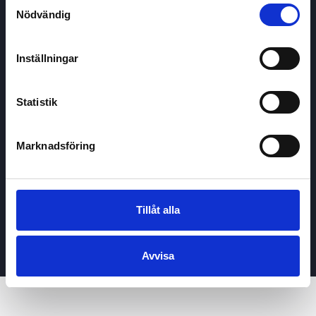
Samtyckesval
GDPR
Nödvändig
Kontakta oss
Inställningar
Lär med
Aktiekampen
Inspiration och nyheter
Statistik
Undervisning
Marknadsföring
Priser & paket
Undervisning
Stora spel (+100)
Tillåt alla
För företag
Privat / Enskilt köp
Avvisa