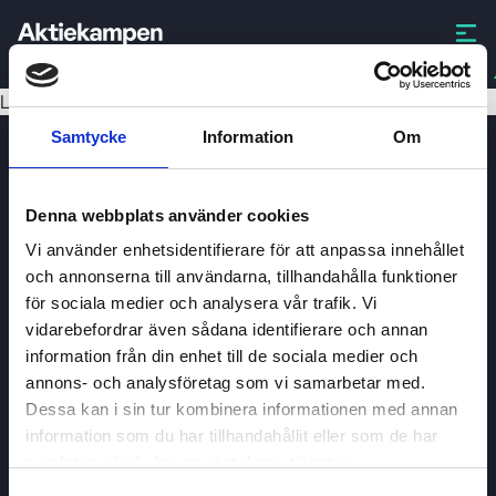
ABNB
Laddar data...
Samtycke
Information
Om
Denna webbplats använder cookies
Vi använder enhetsidentifierare för att anpassa innehållet
och annonserna till användarna, tillhandahålla funktioner
för sociala medier och analysera vår trafik. Vi
Aktiekampen
vidarebefordrar även sådana identifierare och annan
Om
Aktiekampen
information från din enhet till de sociala medier och
annons- och analysföretag som vi samarbetar med.
Integritetspolicy
Dessa kan i sin tur kombinera informationen med annan
About cookies
information som du har tillhandahållit eller som de har
samlat in när du har använt deras tjänster.
Villkor