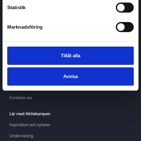
Statistik
Marknadsföring
Aktiekampen
Om
Aktiekampen
Integritetspolicy
Tillåt alla
About cookies
Villkor
Avvisa
GDPR
Kontakta oss
Lär med
Aktiekampen
Inspiration och nyheter
Undervisning