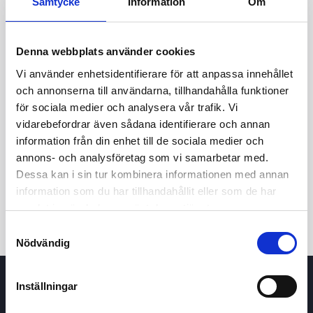
Samtycke
Information
Om
Denna webbplats använder cookies
Vi använder enhetsidentifierare för att anpassa innehållet
och annonserna till användarna, tillhandahålla funktioner
för sociala medier och analysera vår trafik. Vi
vidarebefordrar även sådana identifierare och annan
24t
7d
1m
3m
1å
5å
information från din enhet till de sociala medier och
annons- och analysföretag som vi samarbetar med.
Dessa kan i sin tur kombinera informationen med annan
Köp / Sälj
information som du har tillhandahållit eller som de har
samlat in när du har använt deras tjänster.
Samtyckesval
Nödvändig
Inställningar