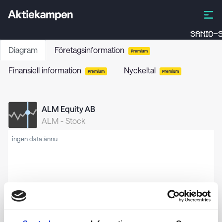
SANIO-S
Diagram
Företagsinformation
Premium
Finansiell information
Nyckeltal
Premium
Premium
ALM Equity AB
ALM
-
Stock
ingen data ännu