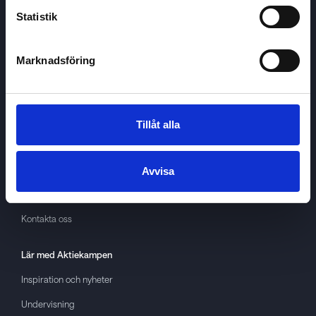
Statistik
Marknadsföring
Aktiekampen
Om
Aktiekampen
Integritetspolicy
Tillåt alla
About cookies
Villkor
Avvisa
GDPR
Kontakta oss
Lär med
Aktiekampen
Inspiration och nyheter
Undervisning