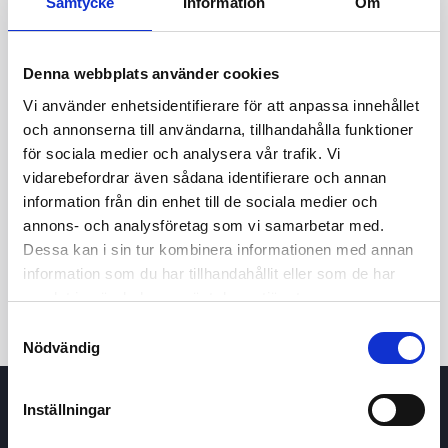
Samtycke
Information
Om
Denna webbplats använder cookies
Vi använder enhetsidentifierare för att anpassa innehållet
och annonserna till användarna, tillhandahålla funktioner
för sociala medier och analysera vår trafik. Vi
vidarebefordrar även sådana identifierare och annan
24t
7d
1m
3m
1å
5å
information från din enhet till de sociala medier och
annons- och analysföretag som vi samarbetar med.
Dessa kan i sin tur kombinera informationen med annan
Köp / Sälj
information som du har tillhandahållit eller som de har
samlat in när du har använt deras tjänster.
Samtyckesval
Nödvändig
Inställningar