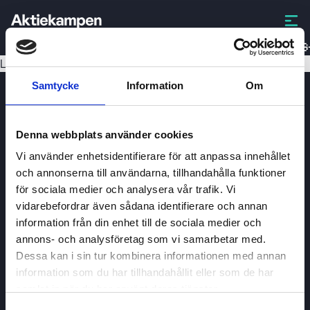
TRYG
Laddar data...
Samtycke
Information
Om
Denna webbplats använder cookies
Vi använder enhetsidentifierare för att anpassa innehållet
och annonserna till användarna, tillhandahålla funktioner
för sociala medier och analysera vår trafik. Vi
Aktiekampen
vidarebefordrar även sådana identifierare och annan
Om
Aktiekampen
information från din enhet till de sociala medier och
annons- och analysföretag som vi samarbetar med.
Integritetspolicy
Dessa kan i sin tur kombinera informationen med annan
About cookies
information som du har tillhandahållit eller som de har
samlat in när du har använt deras tjänster.
Villkor