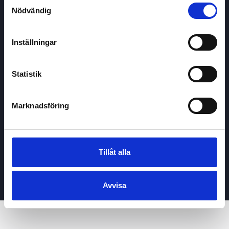
Samtyckesval
GDPR
Nödvändig
Kontakta oss
Inställningar
Lär med
Aktiekampen
Inspiration och nyheter
Statistik
Undervisning
Marknadsföring
Priser & paket
Undervisning
Stora spel (+100)
Tillåt alla
För företag
Privat / Enskilt köp
Avvisa