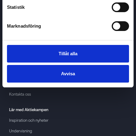
Statistik
Marknadsföring
Aktiekampen
Om
Aktiekampen
Integritetspolicy
Tillåt alla
About cookies
Villkor
Avvisa
GDPR
Kontakta oss
Lär med
Aktiekampen
Inspiration och nyheter
Undervisning