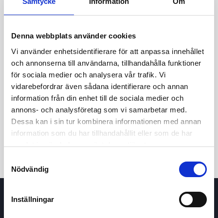
Samtycke
Information
Om
Denna webbplats använder cookies
Vi använder enhetsidentifierare för att anpassa innehållet
och annonserna till användarna, tillhandahålla funktioner
för sociala medier och analysera vår trafik. Vi
vidarebefordrar även sådana identifierare och annan
24t
7d
1m
3m
1å
5å
information från din enhet till de sociala medier och
annons- och analysföretag som vi samarbetar med.
Dessa kan i sin tur kombinera informationen med annan
Köp / Sälj
information som du har tillhandahållit eller som de har
samlat in när du har använt deras tjänster.
Samtyckesval
Nödvändig
Inställningar