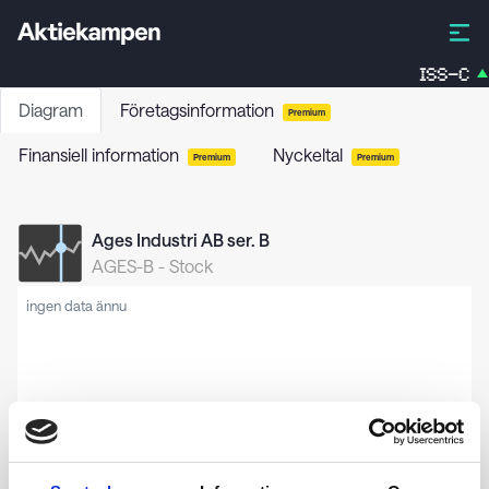
ISS-C
Diagram
Företagsinformation
Premium
Finansiell information
Nyckeltal
Premium
Premium
Ages Industri AB ser. B
AGES-B
-
Stock
ingen data ännu