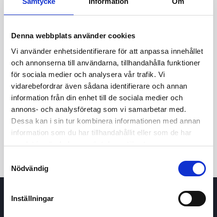
Samtycke
Information
Om
Denna webbplats använder cookies
Vi använder enhetsidentifierare för att anpassa innehållet
och annonserna till användarna, tillhandahålla funktioner
för sociala medier och analysera vår trafik. Vi
vidarebefordrar även sådana identifierare och annan
24t
7d
1m
3m
1å
5å
information från din enhet till de sociala medier och
annons- och analysföretag som vi samarbetar med.
Dessa kan i sin tur kombinera informationen med annan
Köp / Sälj
information som du har tillhandahållit eller som de har
samlat in när du har använt deras tjänster.
Samtyckesval
Nödvändig
Inställningar