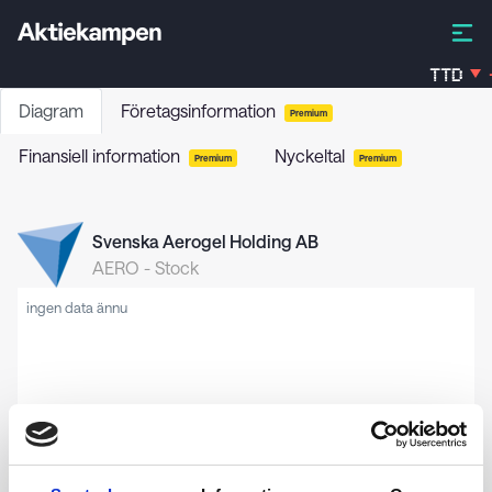
TTD
Diagram
Företagsinformation
Premium
Finansiell information
Nyckeltal
Premium
Premium
Svenska Aerogel Holding AB
AERO
-
Stock
ingen data ännu