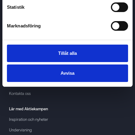
Statistik
Marknadsföring
Aktiekampen
Om
Aktiekampen
Integritetspolicy
Tillåt alla
About cookies
Villkor
Avvisa
GDPR
Kontakta oss
Lär med
Aktiekampen
Inspiration och nyheter
Undervisning