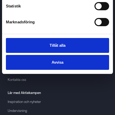
Statistik
Marknadsföring
Aktiekampen
Om
Aktiekampen
Integritetspolicy
Tillåt alla
About cookies
Villkor
Avvisa
GDPR
Kontakta oss
Lär med
Aktiekampen
Inspiration och nyheter
Undervisning