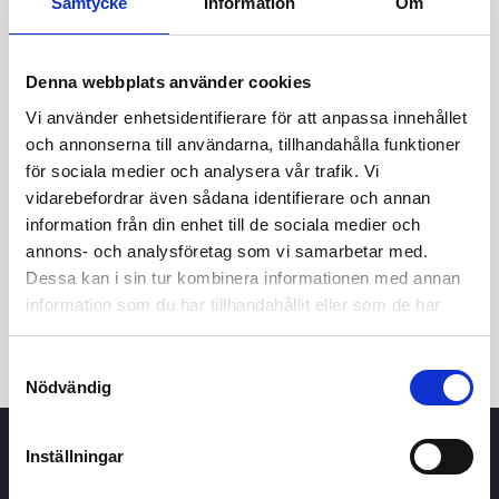
Samtycke
Information
Om
Denna webbplats använder cookies
Vi använder enhetsidentifierare för att anpassa innehållet
och annonserna till användarna, tillhandahålla funktioner
för sociala medier och analysera vår trafik. Vi
vidarebefordrar även sådana identifierare och annan
24t
7d
1m
3m
1å
5å
information från din enhet till de sociala medier och
annons- och analysföretag som vi samarbetar med.
Dessa kan i sin tur kombinera informationen med annan
Köp / Sälj
information som du har tillhandahållit eller som de har
samlat in när du har använt deras tjänster.
Samtyckesval
Nödvändig
Inställningar