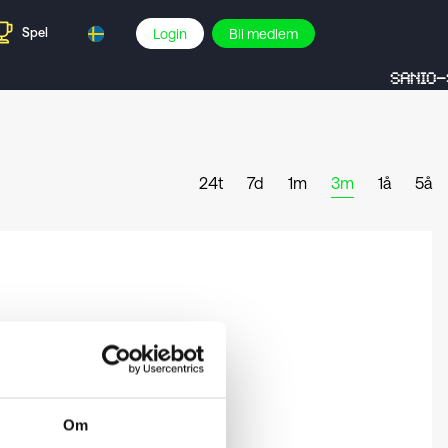
Spel
Login
Bli medlem
SANIO-S
24t
7d
1m
3m
1å
5å
Om