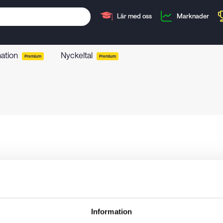
Lär med oss
Marknader
mation
Nyckeltal
Premium
Premium
Information