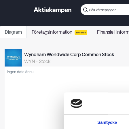
Diagram
Företagsinformation
Finansiell infor
Premium
Wyndham Worldwide Corp Common Stock
WYN
-
Stock
ingen data ännu
Samtycke