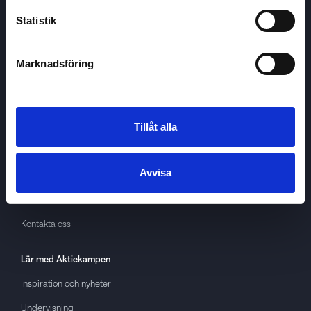
Statistik
Marknadsföring
Aktiekampen
Om
Aktiekampen
Integritetspolicy
Tillåt alla
About cookies
Avvisa
Villkor
GDPR
Kontakta oss
Lär med
Aktiekampen
Inspiration och nyheter
Undervisning