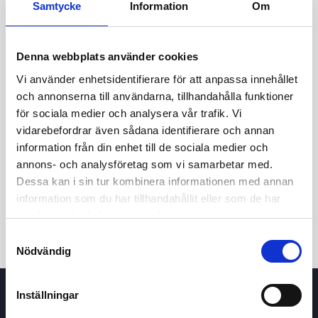
Samtycke
Information
Om
Denna webbplats använder cookies
Vi använder enhetsidentifierare för att anpassa innehållet
och annonserna till användarna, tillhandahålla funktioner
för sociala medier och analysera vår trafik. Vi
vidarebefordrar även sådana identifierare och annan
information från din enhet till de sociala medier och
24t
7d
1m
3m
1å
5å
annons- och analysföretag som vi samarbetar med.
Dessa kan i sin tur kombinera informationen med annan
Köp / Sälj
information som du har tillhandahållit eller som de har
samlat in när du har använt deras tjänster.
Samtyckesval
Nödvändig
Inställningar