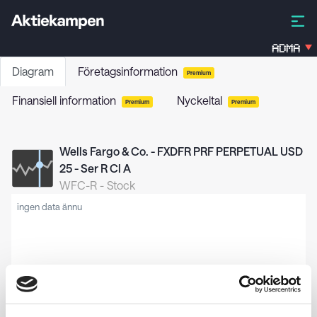
ADMA
Diagram
Företagsinformation
Premium
Finansiell information
Nyckeltal
Premium
Premium
Wells Fargo & Co. - FXDFR PRF PERPETUAL USD
25 - Ser R Cl A
WFC-R
-
Stock
ingen data ännu