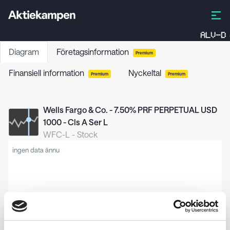
ALV-D
Diagram
Företagsinformation
Premium
Finansiell information
Nyckeltal
Premium
Premium
Wells Fargo & Co. - 7.50% PRF PERPETUAL USD
1000 - Cls A Ser L
WFC-L
-
Stock
ingen data ännu