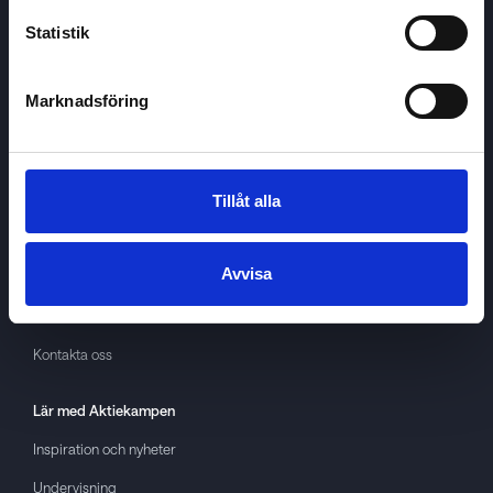
Statistik
Marknadsföring
Aktiekampen
Om
Aktiekampen
Integritetspolicy
Tillåt alla
About cookies
Avvisa
Villkor
GDPR
Kontakta oss
Lär med
Aktiekampen
Inspiration och nyheter
Undervisning