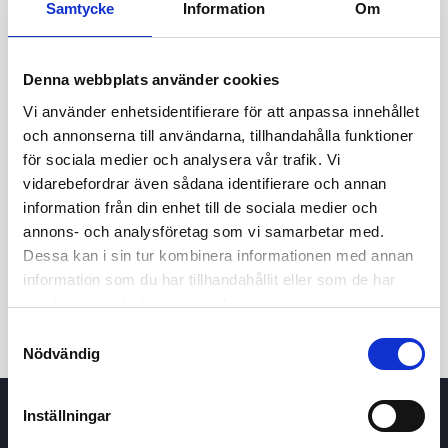
Samtycke
Information
Om
Denna webbplats använder cookies
Vi använder enhetsidentifierare för att anpassa innehållet
och annonserna till användarna, tillhandahålla funktioner
för sociala medier och analysera vår trafik. Vi
vidarebefordrar även sådana identifierare och annan
information från din enhet till de sociala medier och
24t
7d
1m
3m
1å
5å
annons- och analysföretag som vi samarbetar med.
Dessa kan i sin tur kombinera informationen med annan
Köp / Sälj
information som du har tillhandahållit eller som de har
samlat in när du har använt deras tjänster.
Samtyckesval
Nödvändig
Inställningar