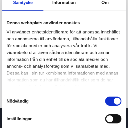
Samtycke
Information
Om
24,00
Denna webbplats använder cookies
23,90
Vi använder enhetsidentifierare för att anpassa innehållet
och annonserna till användarna, tillhandahålla funktioner
för sociala medier och analysera vår trafik. Vi
7 maj 2026
23 juni 2026
6 augusti 2026
vidarebefordrar även sådana identifierare och annan
information från din enhet till de sociala medier och
24t
7d
1m
3m
1å
5å
annons- och analysföretag som vi samarbetar med.
Dessa kan i sin tur kombinera informationen med annan
Köp / Sälj
information som du har tillhandahållit eller som de har
samlat in när du har använt deras tjänster.
Samtyckesval
Nödvändig
Inställningar