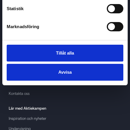
Statistik
Marknadsföring
Aktiekampen
Om
Aktiekampen
Integritetspolicy
Tillåt alla
About cookies
Avvisa
Villkor
GDPR
Kontakta oss
Lär med
Aktiekampen
Inspiration och nyheter
Undervisning