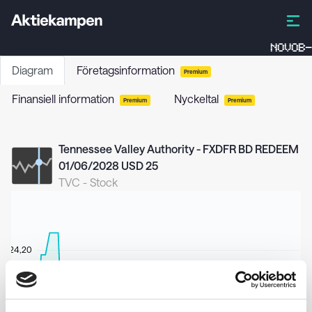
NOVOB-
Diagram
Företagsinformation
Premium
Finansiell information
Nyckeltal
Premium
Premium
Tennessee Valley Authority - FXDFR BD REDEEM
01/06/2028 USD 25
TVC
-
Stock
24,20
24,10