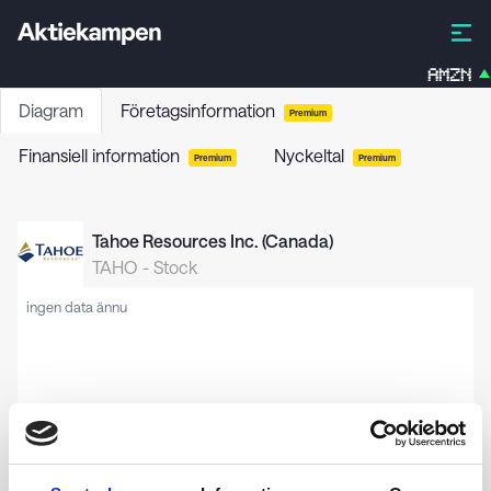
AMZN
Diagram
Företagsinformation
Premium
Finansiell information
Nyckeltal
Premium
Premium
Tahoe Resources Inc. (Canada)
TAHO
-
Stock
ingen data ännu