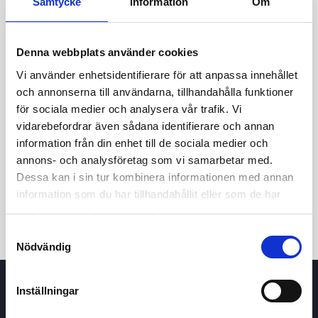
Samtycke
Information
Om
Denna webbplats använder cookies
Vi använder enhetsidentifierare för att anpassa innehållet
och annonserna till användarna, tillhandahålla funktioner
för sociala medier och analysera vår trafik. Vi
vidarebefordrar även sådana identifierare och annan
24t
7d
1m
3m
1å
5å
information från din enhet till de sociala medier och
annons- och analysföretag som vi samarbetar med.
Dessa kan i sin tur kombinera informationen med annan
Köp / Sälj
information som du har tillhandahållit eller som de har
samlat in när du har använt deras tjänster.
Samtyckesval
Nödvändig
Inställningar