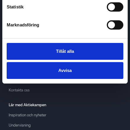
Statistik
Marknadsföring
Aktiekampen
Om
Aktiekampen
Integritetspolicy
Tillåt alla
About cookies
Villkor
Avvisa
GDPR
Kontakta oss
Lär med
Aktiekampen
Inspiration och nyheter
Undervisning