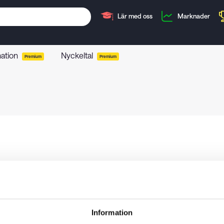
Lär med oss
Marknader
mation
Nyckeltal
Premium
Premium
Information