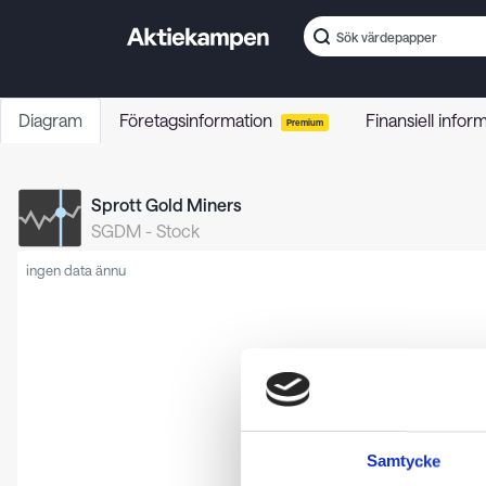
Diagram
Företagsinformation
Finansiell infor
Premium
Sprott Gold Miners
SGDM
-
Stock
ingen data ännu
Samtycke