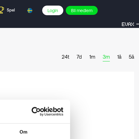
Spel
Login
Bli medlem
EVAX
24t
7d
1m
3m
1å
5å
Om