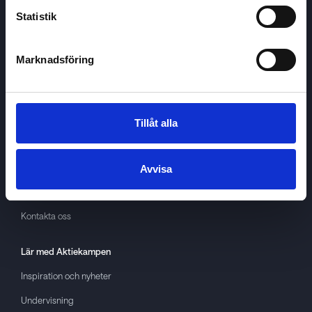
Statistik
Marknadsföring
Aktiekampen
Om
Aktiekampen
Integritetspolicy
Tillåt alla
About cookies
Villkor
Avvisa
GDPR
Kontakta oss
Lär med
Aktiekampen
Inspiration och nyheter
Undervisning