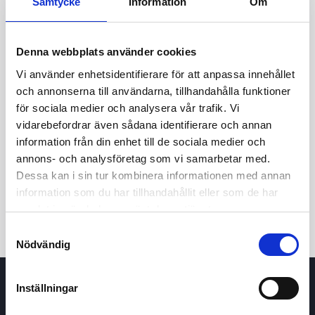
Samtycke
Information
Om
Denna webbplats använder cookies
Vi använder enhetsidentifierare för att anpassa innehållet
och annonserna till användarna, tillhandahålla funktioner
för sociala medier och analysera vår trafik. Vi
vidarebefordrar även sådana identifierare och annan
24t
7d
1m
3m
1å
5å
information från din enhet till de sociala medier och
annons- och analysföretag som vi samarbetar med.
Dessa kan i sin tur kombinera informationen med annan
Köp / Sälj
information som du har tillhandahållit eller som de har
samlat in när du har använt deras tjänster.
Samtyckesval
Nödvändig
Inställningar