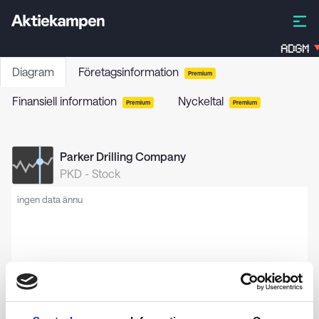
ADGM
Diagram
Företagsinformation
Premium
Finansiell information
Nyckeltal
Premium
Premium
Parker Drilling Company
PKD
-
Stock
ingen data ännu