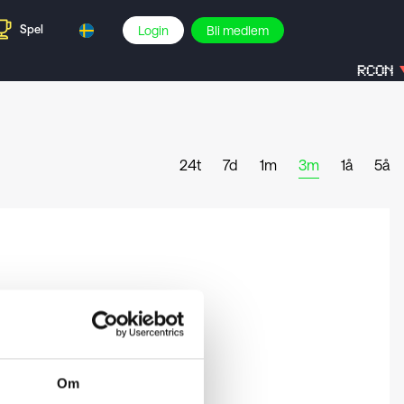
Spel
Login
Bli medlem
RCON
24t
7d
1m
3m
1å
5å
Om