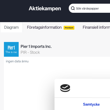
Diagram
Företagsinformation
Finansiell infor
Premium
Pier 1 Imports Inc.
PIR
-
Stock
ingen data ännu
Samtycke