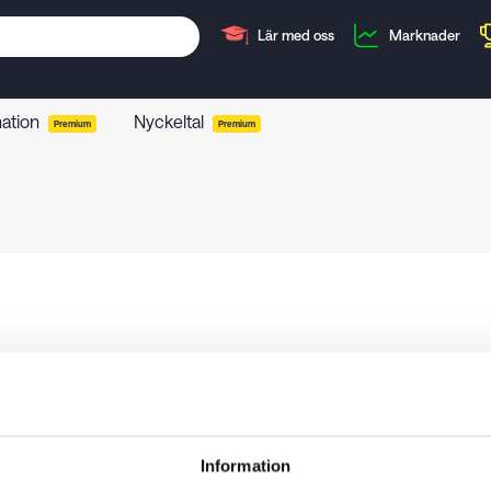
Lär med oss
Marknader
mation
Nyckeltal
Premium
Premium
Information