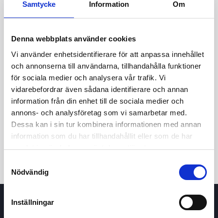
Samtycke
Information
Om
Denna webbplats använder cookies
Vi använder enhetsidentifierare för att anpassa innehållet
och annonserna till användarna, tillhandahålla funktioner
för sociala medier och analysera vår trafik. Vi
vidarebefordrar även sådana identifierare och annan
information från din enhet till de sociala medier och
24t
7d
1m
3m
1å
5å
annons- och analysföretag som vi samarbetar med.
Dessa kan i sin tur kombinera informationen med annan
Köp / Sälj
information som du har tillhandahållit eller som de har
samlat in när du har använt deras tjänster.
Samtyckesval
Nödvändig
Inställningar