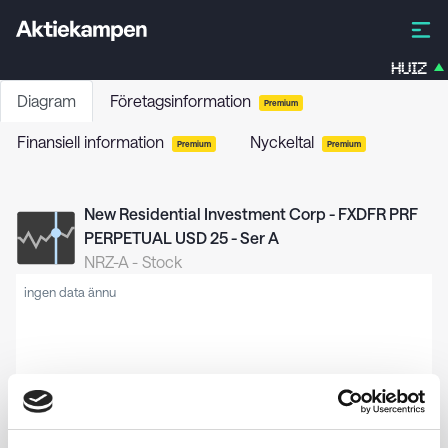
HUIZ
Diagram
Företagsinformation
Premium
Finansiell information
Nyckeltal
Premium
Premium
New Residential Investment Corp - FXDFR PRF
PERPETUAL USD 25 - Ser A
NRZ-A
-
Stock
ingen data ännu