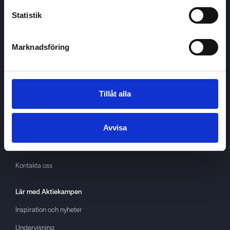
Statistik
Marknadsföring
Aktiekampen
Om
Aktiekampen
Integritetspolicy
Tillåt alla
About cookies
Avvisa
Villkor
GDPR
Kontakta oss
Lär med
Aktiekampen
Inspiration och nyheter
Undervisning