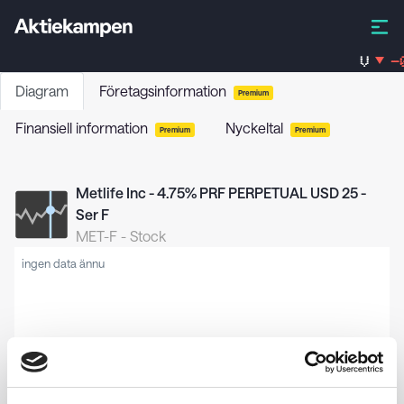
V
-0
Diagram
Företagsinformation
Premium
Finansiell information
Nyckeltal
Premium
Premium
Metlife Inc - 4.75% PRF PERPETUAL USD 25 -
Ser F
MET-F
-
Stock
ingen data ännu