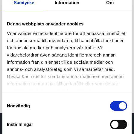
Samtycke
Information
Om
Denna webbplats använder cookies
Vi använder enhetsidentifierare för att anpassa innehållet
och annonserna till användarna, tillhandahålla funktioner
för sociala medier och analysera vår trafik. Vi
vidarebefordrar även sådana identifierare och annan
information från din enhet till de sociala medier och
24t
7d
1m
3m
1å
5å
annons- och analysföretag som vi samarbetar med.
Dessa kan i sin tur kombinera informationen med annan
Köp / Sälj
information som du har tillhandahållit eller som de har
samlat in när du har använt deras tjänster.
Samtyckesval
Nödvändig
Inställningar