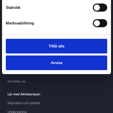
Statistik
Marknadsföring
Aktiekampen
Om
Aktiekampen
Integritetspolicy
Tillåt alla
About cookies
Avvisa
Villkor
GDPR
Kontakta oss
Lär med
Aktiekampen
Inspiration och nyheter
Undervisning