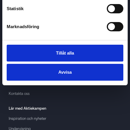
Statistik
Marknadsföring
Aktiekampen
Om
Aktiekampen
Integritetspolicy
Tillåt alla
About cookies
Avvisa
Villkor
GDPR
Kontakta oss
Lär med
Aktiekampen
Inspiration och nyheter
Undervisning