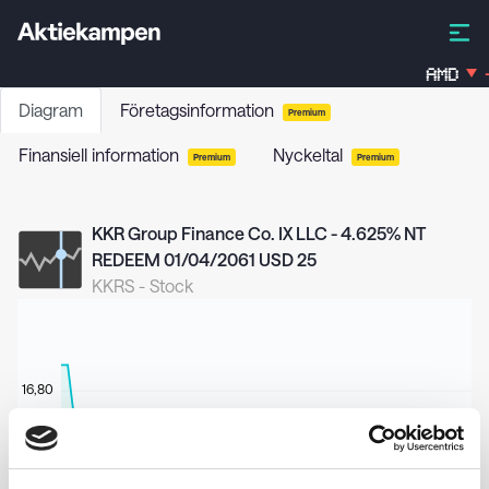
AMD
-
Diagram
Företagsinformation
Premium
Finansiell information
Nyckeltal
Premium
Premium
KKR Group Finance Co. IX LLC - 4.625% NT
REDEEM 01/04/2061 USD 25
KKRS
-
Stock
16,80
16,60