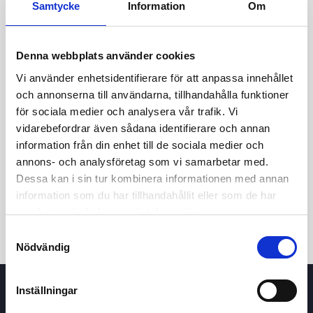
Samtycke
Information
Om
16,40
Denna webbplats använder cookies
16,20
Vi använder enhetsidentifierare för att anpassa innehållet
och annonserna till användarna, tillhandahålla funktioner
16,00
för sociala medier och analysera vår trafik. Vi
8 maj 2026
24 juni 2026
7 augusti 2026
vidarebefordrar även sådana identifierare och annan
information från din enhet till de sociala medier och
24t
7d
1m
3m
1å
5å
annons- och analysföretag som vi samarbetar med.
Dessa kan i sin tur kombinera informationen med annan
Köp / Sälj
information som du har tillhandahållit eller som de har
samlat in när du har använt deras tjänster.
Samtyckesval
Nödvändig
Inställningar