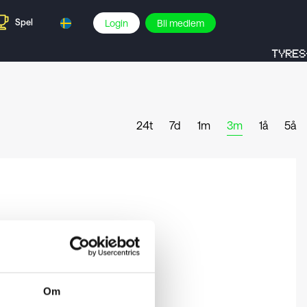
Spel
Login
Bli medlem
TYRES-
24t
7d
1m
3m
1å
5å
Om