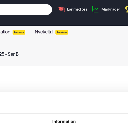
Lär med oss
Marknader
mation
Nyckeltal
Premium
Premium
5 - Ser B
Information