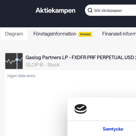
Diagram
Företagsinformation
Finansiell infor
Premium
Gaslog Partners LP - FXDFR PRF PERPETUAL USD 2
GLOP-B
-
Stock
ingen data ännu
Samtycke