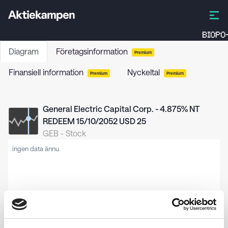
BIOPO
Diagram
Företagsinformation
Premium
Finansiell information
Nyckeltal
Premium
Premium
General Electric Capital Corp. - 4.875% NT
REDEEM 15/10/2052 USD 25
GEB
-
Stock
ingen data ännu