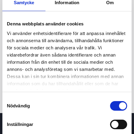
Samtycke
Information
Om
Denna webbplats använder cookies
Vi använder enhetsidentifierare för att anpassa innehållet
och annonserna till användarna, tillhandahålla funktioner
för sociala medier och analysera vår trafik. Vi
vidarebefordrar även sådana identifierare och annan
information från din enhet till de sociala medier och
24t
7d
1m
3m
1å
5å
annons- och analysföretag som vi samarbetar med.
Dessa kan i sin tur kombinera informationen med annan
Köp / Sälj
information som du har tillhandahållit eller som de har
samlat in när du har använt deras tjänster.
Samtyckesval
Nödvändig
Inställningar