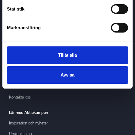
Statistik
Marknadsföring
Aktiekampen
Om
Aktiekampen
Integritetspolicy
Tillåt alla
About cookies
Avvisa
Villkor
GDPR
Kontakta oss
Lär med
Aktiekampen
Inspiration och nyheter
Undervisning