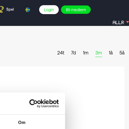
Spel
Login
Bli medlem
ALLR
24t
7d
1m
3m
1å
5å
Om