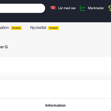
Lär med oss
Marknader
mation
Nyckeltal
Premium
Premium
Ser G
Information