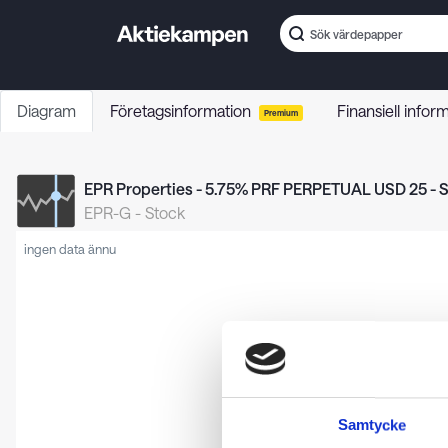
Diagram
Företagsinformation
Finansiell infor
Premium
EPR Properties - 5.75% PRF PERPETUAL USD 25 - 
EPR-G
-
Stock
ingen data ännu
Samtycke