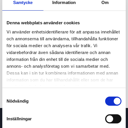
Samtycke
Information
Om
Denna webbplats använder cookies
Vi använder enhetsidentifierare för att anpassa innehållet
och annonserna till användarna, tillhandahålla funktioner
för sociala medier och analysera vår trafik. Vi
vidarebefordrar även sådana identifierare och annan
information från din enhet till de sociala medier och
24t
7d
1m
3m
1å
5å
annons- och analysföretag som vi samarbetar med.
Dessa kan i sin tur kombinera informationen med annan
Köp / Sälj
information som du har tillhandahållit eller som de har
samlat in när du har använt deras tjänster.
Samtyckesval
Nödvändig
Inställningar