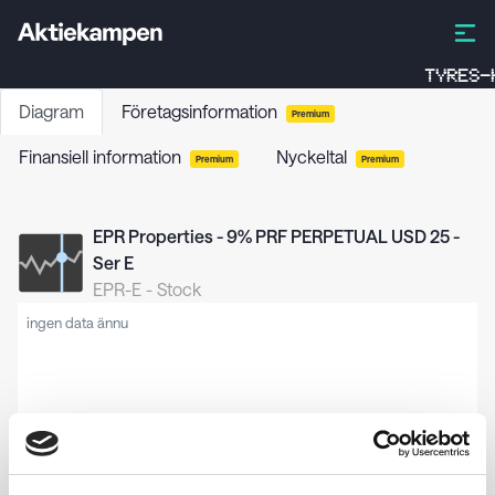
TYRES-
Diagram
Företagsinformation
Premium
Finansiell information
Nyckeltal
Premium
Premium
EPR Properties - 9% PRF PERPETUAL USD 25 -
Ser E
EPR-E
-
Stock
ingen data ännu