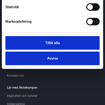
Statistik
Marknadsföring
Aktiekampen
Om
Aktiekampen
Integritetspolicy
Tillåt alla
About cookies
Avvisa
Villkor
GDPR
Kontakta oss
Lär med
Aktiekampen
Inspiration och nyheter
Undervisning