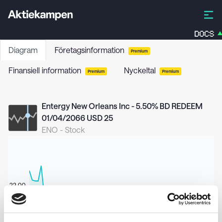
DOCS
Diagram
Företagsinformation
Premium
Finansiell information
Nyckeltal
Premium
Premium
Entergy New Orleans Inc - 5.50% BD REDEEM
01/04/2066 USD 25
ENO
-
Stock
22,00
21,75