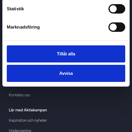
Statistik
Marknadsföring
Aktiekampen
Om
Aktiekampen
Integritetspolicy
Tillåt alla
About cookies
Avvisa
Villkor
GDPR
Kontakta oss
Lär med
Aktiekampen
Inspiration och nyheter
Undervisning