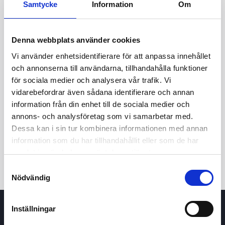
Samtycke
Information
Om
21,50
21,25
Denna webbplats använder cookies
Vi använder enhetsidentifierare för att anpassa innehållet
21,00
och annonserna till användarna, tillhandahålla funktioner
för sociala medier och analysera vår trafik. Vi
8 maj 2026
24 juni 2026
7 augusti 2026
vidarebefordrar även sådana identifierare och annan
information från din enhet till de sociala medier och
24t
7d
1m
3m
1å
5å
annons- och analysföretag som vi samarbetar med.
Dessa kan i sin tur kombinera informationen med annan
Köp / Sälj
information som du har tillhandahållit eller som de har
samlat in när du har använt deras tjänster.
Samtyckesval
Nödvändig
Inställningar