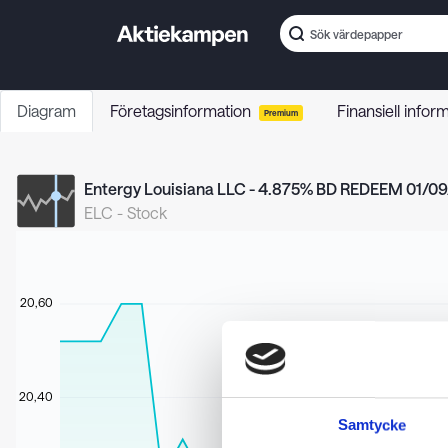
Diagram
Företagsinformation
Finansiell infor
Premium
Entergy Louisiana LLC - 4.875% BD REDEEM 01/0
ELC
-
Stock
20,60
20,40
Samtycke