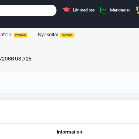
Lär med oss
Marknader
mation
Nyckeltal
Premium
Premium
9/2066 USD 25
Information