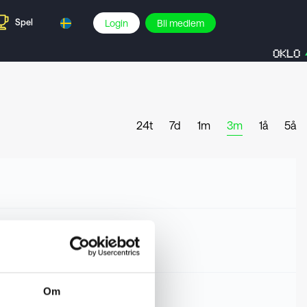
Spel
Login
Bli medlem
OKLO
24t
7d
1m
3m
1å
5å
Om