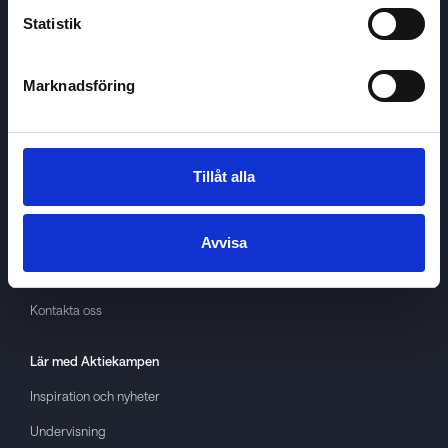
Statistik
Marknadsföring
Aktiekampen
Om
Aktiekampen
Integritetspolicy
Tillåt alla
About cookies
Villkor
Avvisa
GDPR
Kontakta oss
Lär med
Aktiekampen
Inspiration och nyheter
Undervisning