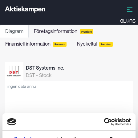
OLVAS-
Diagram
Företagsinformation
Premium
Finansiell information
Nyckeltal
Premium
Premium
DST Systems Inc.
DST
-
Stock
ingen data ännu