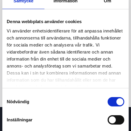
Samtycke
Information
Om
Denna webbplats använder cookies
Vi använder enhetsidentifierare för att anpassa innehållet
och annonserna till användarna, tillhandahålla funktioner
för sociala medier och analysera vår trafik. Vi
vidarebefordrar även sådana identifierare och annan
24t
7d
1m
3m
1å
5å
information från din enhet till de sociala medier och
annons- och analysföretag som vi samarbetar med.
Dessa kan i sin tur kombinera informationen med annan
Köp / Sälj
information som du har tillhandahållit eller som de har
samlat in när du har använt deras tjänster.
Samtyckesval
Nödvändig
Inställningar