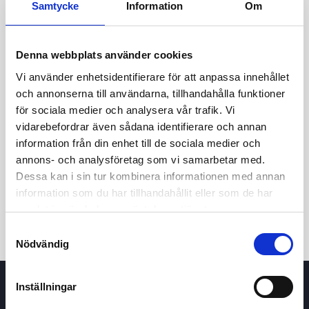
Samtycke
Information
Om
Denna webbplats använder cookies
Vi använder enhetsidentifierare för att anpassa innehållet
och annonserna till användarna, tillhandahålla funktioner
för sociala medier och analysera vår trafik. Vi
vidarebefordrar även sådana identifierare och annan
information från din enhet till de sociala medier och
24t
7d
1m
3m
1å
5å
annons- och analysföretag som vi samarbetar med.
Dessa kan i sin tur kombinera informationen med annan
Köp / Sälj
information som du har tillhandahållit eller som de har
samlat in när du har använt deras tjänster.
Samtyckesval
Nödvändig
Inställningar