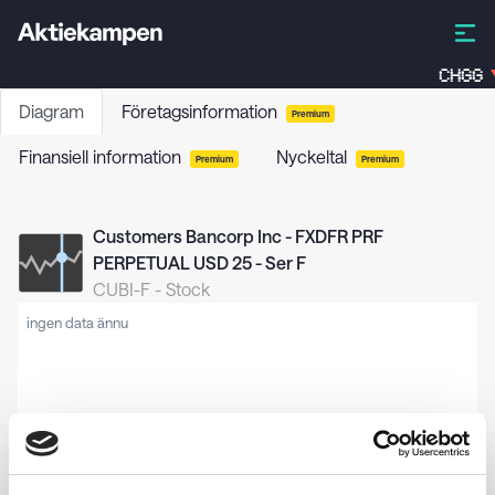
CHGG
Diagram
Företagsinformation
Premium
Finansiell information
Nyckeltal
Premium
Premium
Customers Bancorp Inc - FXDFR PRF
PERPETUAL USD 25 - Ser F
CUBI-F
-
Stock
ingen data ännu