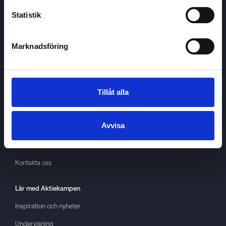
Statistik
Marknadsföring
Aktiekampen
Om
Aktiekampen
Integritetspolicy
Tillåt alla
About cookies
Avvisa
Villkor
GDPR
Kontakta oss
Lär med
Aktiekampen
Inspiration och nyheter
Undervisning