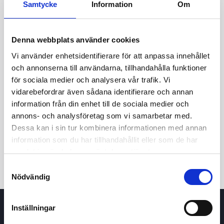
Samtycke
Information
Om
Denna webbplats använder cookies
Vi använder enhetsidentifierare för att anpassa innehållet
och annonserna till användarna, tillhandahålla funktioner
för sociala medier och analysera vår trafik. Vi
vidarebefordrar även sådana identifierare och annan
information från din enhet till de sociala medier och
24t
7d
1m
3m
1å
5å
annons- och analysföretag som vi samarbetar med.
Dessa kan i sin tur kombinera informationen med annan
Köp / Sälj
information som du har tillhandahållit eller som de har
samlat in när du har använt deras tjänster.
Samtyckesval
Nödvändig
Inställningar