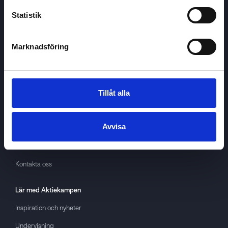
Statistik
Marknadsföring
Aktiekampen
Om
Aktiekampen
Integritetspolicy
Tillåt alla
About cookies
Avvisa
Villkor
GDPR
Kontakta oss
Lär med
Aktiekampen
Inspiration och nyheter
Undervisning