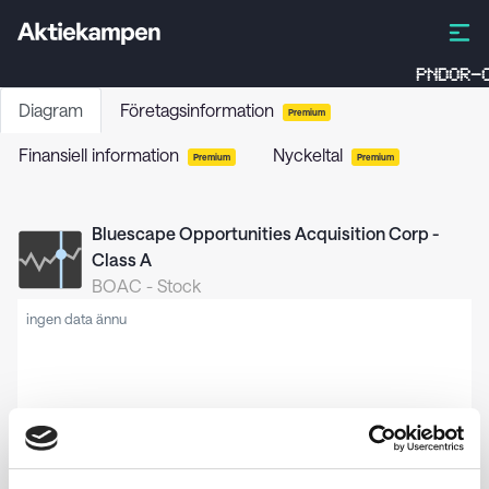
PNDOR-C
Diagram
Företagsinformation
Premium
Finansiell information
Nyckeltal
Premium
Premium
Bluescape Opportunities Acquisition Corp -
Class A
BOAC
-
Stock
ingen data ännu