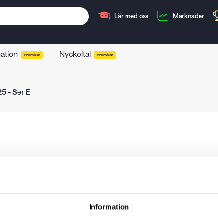
Lär med oss
Marknader
mation
Nyckeltal
Premium
Premium
5 - Ser E
Information