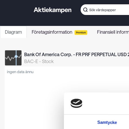
Diagram
Företagsinformation
Finansiell infor
Premium
Bank Of America Corp. - FR PRF PERPETUAL USD 2
BAC-E
-
Stock
ingen data ännu
Samtycke