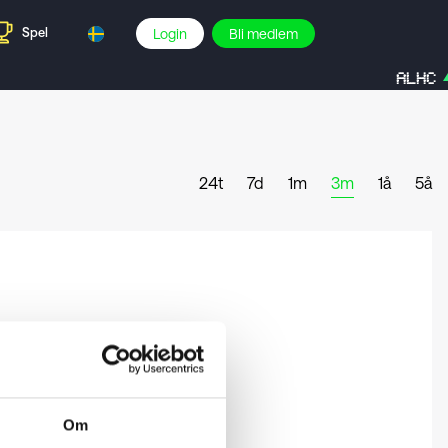
Spel
Login
Bli medlem
ALHC
24t
7d
1m
3m
1å
5å
Om